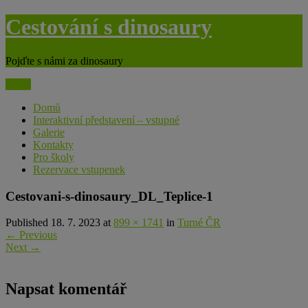
modal-check
Skip
Cestování s dinosaury
to
content
Pojďte s námi za dinosaury
Menu
Domů
Interaktivní představení – vstupné
Galerie
Kontakty
Pro školy
Rezervace vstupenek
Cestovani-s-dinosaury_DL_Teplice-1
Published 18. 7. 2023 at
899 × 1741
in
Turné ČR
←
Previous
Next
→
Napsat komentář