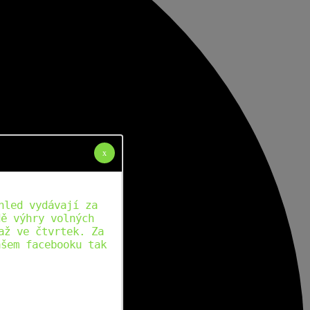
x
hled vydávají za
dě výhry volných
až ve čtvrtek. Za
ašem facebooku tak