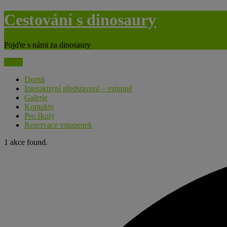
Skip
Cestování s dinosaury
to
content
Pojďte s námi za dinosaury
Menu
Domů
Interaktivní představení – vstupné
Galerie
Kontakty
Pro školy
Rezervace vstupenek
1 akce found.