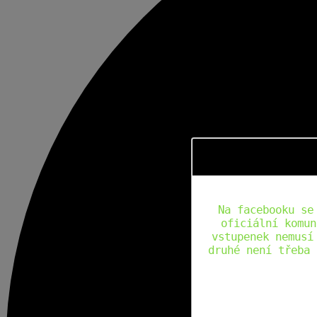
Na facebooku se
oficiální komun
vstupenek nemusí
druhé není třeba 