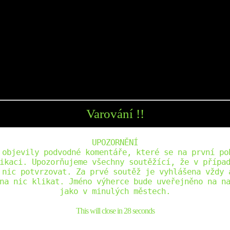
Varování !!
UPOZORNĚNÍ
 objevily podvodné komentáře, které se na první po
ikaci. Upozorňujeme všechny soutěžící, že v přípa
 nic potvrzovat. Za prvé soutěž je vyhlášena vždy 
na nic klikat. Jméno výherce bude uveřejněno na n
jako v minulých městech.
This will close in
27
seconds