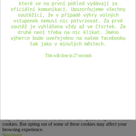
které se na první pohled vydávají za
Na našich webových stránkách používáme soubory cookie,
oficiální komunikaci. Upozorňujeme všechny
abychom vám poskytli co nejrelevantnější zážitek tím, že si
soutěžící, že v případě výhry volných
zapamatujeme vaše preference a opakované návštěvy. Kliknutím na
vstupenek nemusí nic potvrzovat. Za prvé
tlačítko "Přijmout vše" souhlasíte s používáním VŠECH souborů
soutěž je vyhlášena vždy až ve čtvrtek. Za
cookie. Můžete však navštívit "Nastavení souborů cookie" a
druhé není třeba na nic klikat. Jméno
poskytnout řízený souhlas.
Nastavení Cookie
Přijmout vše
výherce bude uveřejněno na našem facebooku
Přizpůsobit Cookie
tak jako v minulých městech.
This will close in
27
seconds
Zavřít
Privacy Overview
This website uses cookies to improve your experience while you
navigate through the website. Out of these, the cookies that are
categorized as necessary are stored on your browser as they are
essential for the working of basic functionalities of the website. We
also use third-party cookies that help us analyze and understand how
you use this website. These cookies will be stored in your browser
only with your consent. You also have the option to opt-out of these
cookies. But opting out of some of these cookies may affect your
browsing experience.
Necessary