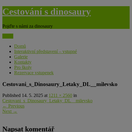
modal-check
Skip
Cestování s dinosaury
to
content
Pojďte s námi za dinosaury
Menu
Domů
Interaktivní představení – vstupné
Galerie
Kontakty
Pro školy
Rezervace vstupenek
Cestovani_s_Dinosaury_Letaky_DL__milevsko
Published 14. 5. 2025 at
1211 × 2560
in
Cestovani_s_Dinosaury_Letaky_DL__milevsko
←
Previous
Next
→
Napsat komentář