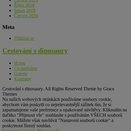
Říjen 2018
Srpen 2018
Červen 2016
Meta
Přihlásit se
Cestování s
dinosaury
Home
Co nabízíme
Galerie
Kontakty
Cestování s dinosaury. All Rights Reserved Theme by Grace
Themes
Na našich webových stránkách používáme soubory cookie,
abychom vám poskytli co nejrelevantnější zážitek tím, že si
zapamatujeme vaše preference a opakované návštěvy. Kliknutím na
tlačítko "Přijmout vše" souhlasíte s používáním VŠECH souborů
cookie. Můžete však navštívit "Nastavení souborů cookie" a
poskytnout řízený souhlas.
Nastavení Cookie
Přijmout vše