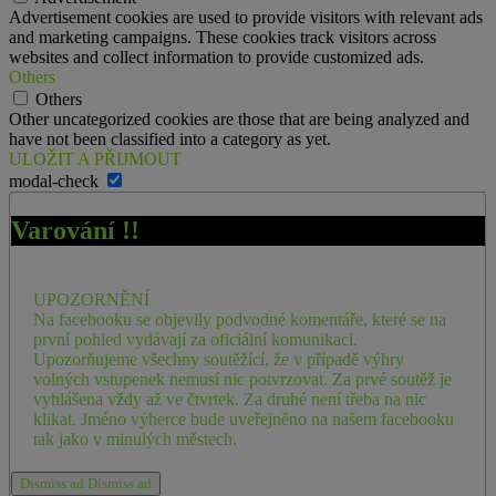
Advertisement cookies are used to provide visitors with relevant ads
and marketing campaigns. These cookies track visitors across
websites and collect information to provide customized ads.
Others
Others
Other uncategorized cookies are those that are being analyzed and
have not been classified into a category as yet.
ULOŽIT A PŘIJMOUT
modal-check
Varování !!
UPOZORNĚNÍ
Na facebooku se objevily podvodné komentáře, které se na
první pohled vydávají za oficiální komunikaci.
Upozorňujeme všechny soutěžící, že v případě výhry
volných vstupenek nemusí nic potvrzovat. Za prvé soutěž je
vyhlášena vždy až ve čtvrtek. Za druhé není třeba na nic
klikat. Jméno výherce bude uveřejněno na našem facebooku
tak jako v minulých městech.
Dismiss ad
Dismiss ad