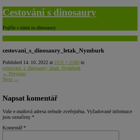
Skip
Cestování s dinosaury
to
content
Pojďte s námi za dinosaury
Menu
cestovani_s_dinosaury_letak_Nymburk
Published 14. 10. 2022 at
1031 × 2189
in
cestovani_s_dinosaury_letak_Nymburk
←
Previous
Next
→
Napsat komentář
Vaše e-mailová adresa nebude zveřejněna.
Vyžadované informace
jsou označeny
*
Komentář
*