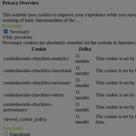
Privacy Overview
This website uses cookies to improve your experience while you navigat
working of basic functionalities of the
...
Necessary
Necessary
Vždy povoleno
Necessary cookies are absolutely essential for the website to function
Cookie
Délka
11
cookielawinfo-checkbox-analytics
This cookie is set b
months
11
cookielawinfo-checkbox-functional
The cookie is set by
months
11
cookielawinfo-checkbox-necessary
This cookie is set b
months
11
cookielawinfo-checkbox-others
This cookie is set b
months
cookielawinfo-checkbox-
11
This cookie is set b
performance
months
11
The cookie is set by
viewed_cookie_policy
months
data.
Functional
Functional