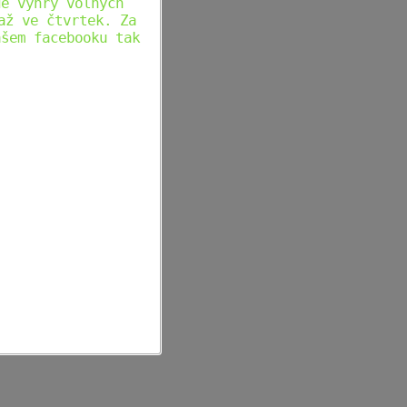
dě výhry volných
až ve čtvrtek. Za
ašem facebooku tak