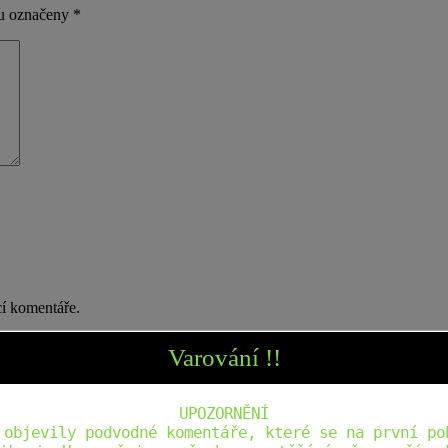
ou označeny
*
cí komentáře.
Varování !!
UPOZORNĚNÍ
 objevily podvodné komentáře, které se na první po