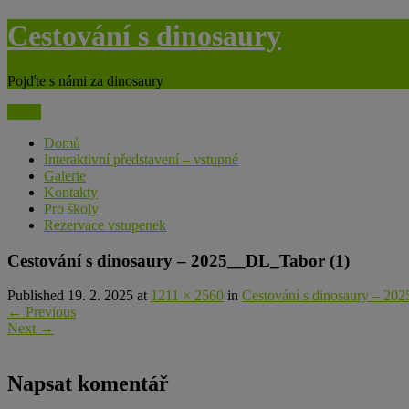
Skip
Cestování s dinosaury
to
content
Pojďte s námi za dinosaury
Menu
Domů
Interaktivní představení – vstupné
Galerie
Kontakty
Pro školy
Rezervace vstupenek
Cestování s dinosaury – 2025__DL_Tabor (1)
Published 19. 2. 2025 at
1211 × 2560
in
Cestování s dinosaury – 20
←
Previous
Next
→
Napsat komentář