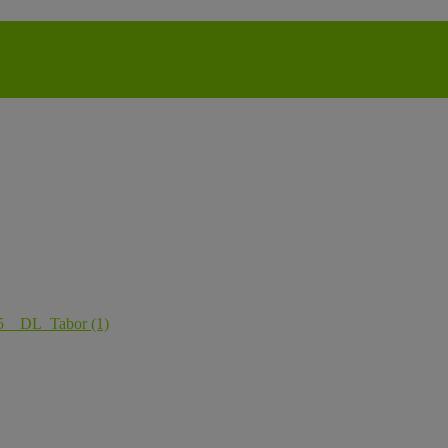
modal-check
25__DL_Tabor (1)