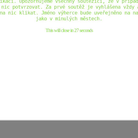
ikaci. Upozorňujeme všechny soutěžící, že v přípa
 nic potvrzovat. Za prvé soutěž je vyhlášena vždy 
na nic klikat. Jméno výherce bude uveřejněno na n
jako v minulých městech.
This will close in
27
seconds