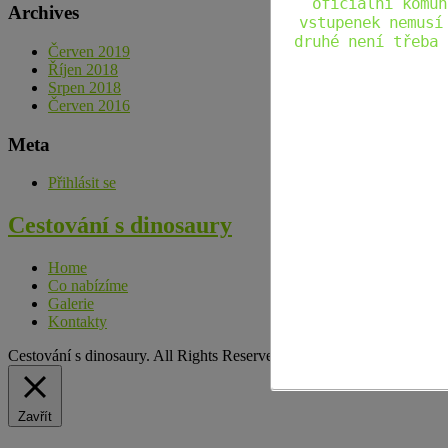
oficiální komun
Archives
vstupenek nemusí
druhé není třeba 
Červen 2019
Říjen 2018
Srpen 2018
Červen 2016
Meta
Přihlásit se
Cestování s dinosaury
Home
Co nabízíme
Galerie
Kontakty
Cestování s dinosaury. All Rights Reserved Theme by Grace Themes
Zavřít