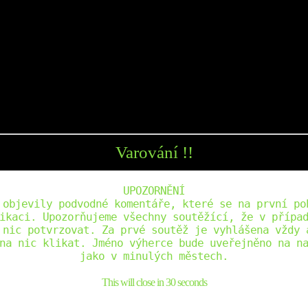
Varování !!
UPOZORNĚNÍ
 objevily podvodné komentáře, které se na první po
ikaci. Upozorňujeme všechny soutěžící, že v přípa
 nic potvrzovat. Za prvé soutěž je vyhlášena vždy 
na nic klikat. Jméno výherce bude uveřejněno na n
jako v minulých městech.
This will close in
30
seconds