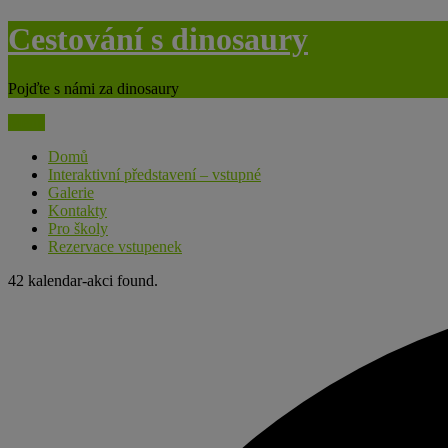
Skip
Cestování s dinosaury
to
content
Pojďte s námi za dinosaury
Menu
Domů
Interaktivní představení – vstupné
Galerie
Kontakty
Pro školy
Rezervace vstupenek
42 kalendar-akci found.