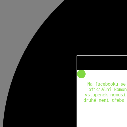
Na facebooku se
oficiální komun
vstupenek nemusí
druhé není třeba 