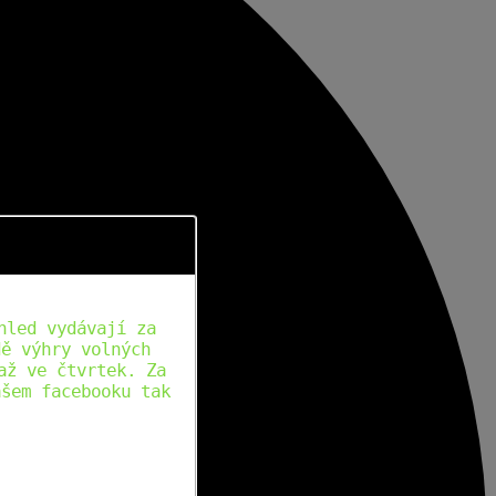
hled vydávají za
dě výhry volných
až ve čtvrtek. Za
ašem facebooku tak