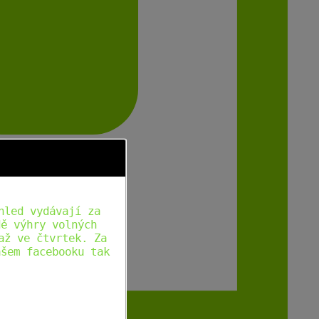
hled vydávají za
dě výhry volných
až ve čtvrtek. Za
ašem facebooku tak