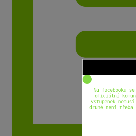
Na facebooku se
oficiální komun
vstupenek nemusí
druhé není třeba 