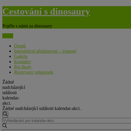
Skip
Cestování s dinosaury
to
content
Pojďte s námi za dinosaury
Menu
Domů
Interaktivní představení – vstupné
Galerie
Kontakty
Pro školy
Rezervace vstupenek
Žádné
nadcházející
události
kalendar-
akci.
Žádné nadcházející události kalendar-akci.
Navigace
Hledat
Enter
pro
Keyword.
hledání
Search