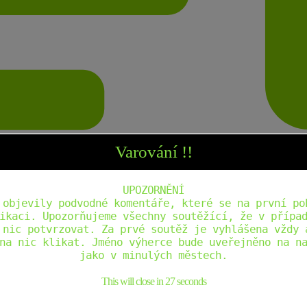
Varování !!
UPOZORNĚNÍ
 objevily podvodné komentáře, které se na první po
ikaci. Upozorňujeme všechny soutěžící, že v přípa
 nic potvrzovat. Za prvé soutěž je vyhlášena vždy 
na nic klikat. Jméno výherce bude uveřejněno na n
jako v minulých městech.
This will close in
26
seconds