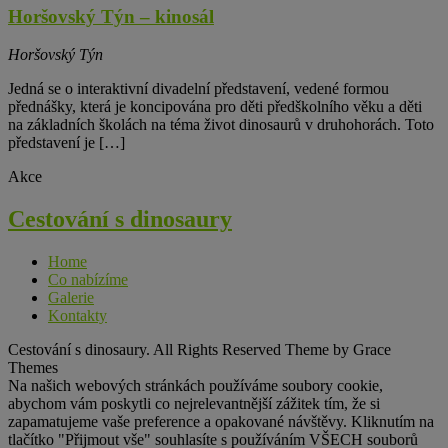
Horšovský Týn – kinosál
Horšovský Týn
Jedná se o interaktivní divadelní představení, vedené formou
přednášky, která je koncipována pro děti předškolního věku a děti
na základních školách na téma život dinosaurů v druhohorách. Toto
představení je […]
Akce
Cestování s
dinosaury
Home
Co nabízíme
Galerie
Kontakty
Cestování s dinosaury. All Rights Reserved Theme by Grace
Themes
Na našich webových stránkách používáme soubory cookie,
abychom vám poskytli co nejrelevantnější zážitek tím, že si
zapamatujeme vaše preference a opakované návštěvy. Kliknutím na
tlačítko "Přijmout vše" souhlasíte s používáním VŠECH souborů