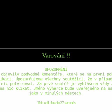
Varování !!
UPOZORNĚNÍ
 objevily podvodné komentáře, které se na první po
ikaci. Upozorňujeme všechny soutěžící, že v přípa
 nic potvrzovat. Za prvé soutěž je vyhlášena vždy 
na nic klikat. Jméno výherce bude uveřejněno na n
jako v minulých městech.
This will close in
26
seconds