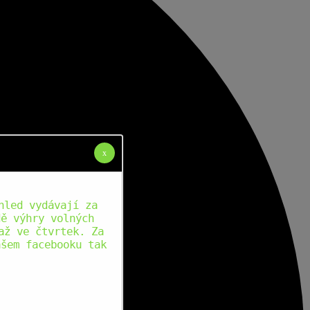
x
hled vydávají za
dě výhry volných
až ve čtvrtek. Za
ašem facebooku tak