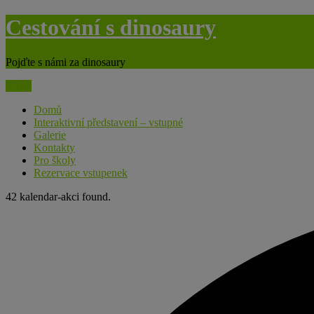
Skip
Cestování s dinosaury
to
content
Pojďte s námi za dinosaury
Menu
Domů
Interaktivní představení – vstupné
Galerie
Kontakty
Pro školy
Rezervace vstupenek
42 kalendar-akci found.