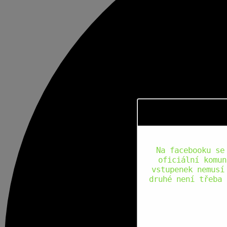
Na facebooku se
oficiální komun
vstupenek nemusí
druhé není třeba 