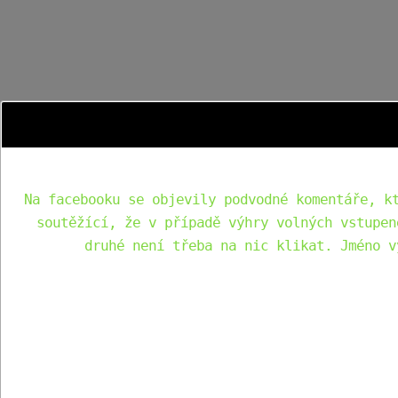
Na facebooku se objevily podvodné komentáře, k
soutěžící, že v případě výhry volných vstupen
druhé není třeba na nic klikat. Jméno v