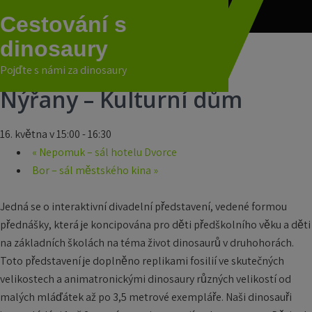
Skip
Cestování s
to
dinosaury
content
« Všechny Akce
Pojďte s námi za dinosaury
akce již proběhla.
Nýřany – Kulturní dům
16. května v 15:00
-
16:30
«
Nepomuk – sál hotelu Dvorce
Bor – sál městského kina
»
Jedná se o interaktivní divadelní představení, vedené formou
přednášky, která je koncipována pro děti předškolního věku a děti
na základních školách na téma život dinosaurů v druhohorách.
Toto představení je doplněno replikami fosilií ve skutečných
velikostech a animatronickými dinosaury různých velikostí od
malých mláďátek až po 3,5 metrové exempláře. Naši dinosauři