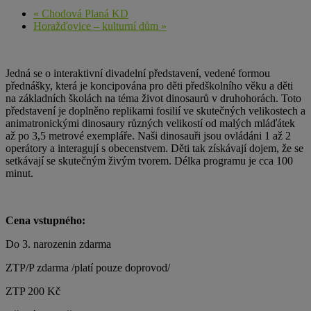
«
Chodová Planá KD
Horažďovice – kulturní dům
»
Jedná se o interaktivní divadelní představení, vedené formou
přednášky, která je koncipována pro děti předškolního věku a děti
na základních školách na téma život dinosaurů v druhohorách. Toto
představení je doplněno replikami fosilií ve skutečných velikostech a
animatronickými dinosaury různých velikostí od malých mláďátek
až po 3,5 metrové exempláře. Naši dinosauři jsou ovládáni 1 až 2
operátory a interagují s obecenstvem. Děti tak získávají dojem, že se
setkávají se skutečným živým tvorem. Délka programu je cca 100
minut.
Cena vstupného:
Do 3. narozenin zdarma
ZTP/P zdarma /platí pouze doprovod/
ZTP 200 Kč