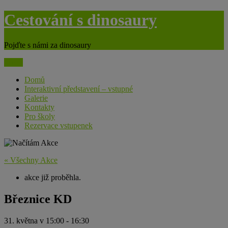
modal-check
Skip
Cestování s dinosaury
to
content
Pojďte s námi za dinosaury
Menu
Domů
Interaktivní představení – vstupné
Galerie
Kontakty
Pro školy
Rezervace vstupenek
« Všechny Akce
akce již proběhla.
Březnice KD
31. května v 15:00
-
16:30