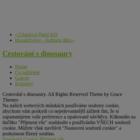
«
Chodová Planá KD
Horažďovice – kulturní dům
»
Cestování s dinosaury
Home
Co nabízíme
Galerie
Kontakty
Cestování s dinosaury. All Rights Reserved Theme by Grace
Themes
Na našich webových stránkách používáme soubory cookie,
abychom vám poskytli co nejrelevantnější zážitek tím, že si
zapamatujeme vaše preference a opakované návštěvy. Kliknutím na
tlačítko "Přijmout vše" souhlasíte s používáním VŠECH souborů
cookie. Můžete však navštívit "Nastavení souborů cookie" a
poskytnout řízený souhlas.
Nastavení Cookie
Přijmout vše