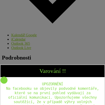
Kalendář Google
iCalendar
Outlook 365
Outlook Live
Podrobnosti
Datum:
31. května
Varování !!
Čas:
15:00 - 16:30
UPOZORNĚNÍ
Rubrika Akce:
Turné 2026
Na facebooku se objevily podvodné komentáře,
které se na první pohled vydávají za
Pořadatel
oficiální komunikaci. Upozorňujeme všechny
soutěžící, že v případě výhry volných
Cestování s Dinosaury Česká Republika