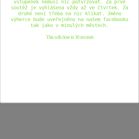
vstupenek nemusí nic potvrzovat. Za prvé
Telefon
+420604713510
soutěž je vyhlášena vždy až ve čtvrtek. Za
Email
info@cestovanisdinosaury.cz
druhé není třeba na nic klikat. Jméno
Zobrazit web (Pořadatel)
výherce bude uveřejněno na našem facebooku
tak jako v minulých městech.
Místo konání
This will close in
30
seconds
Březnice
Březnice
,
Středočeský
26272
Czech Republic
+ Google Mapa