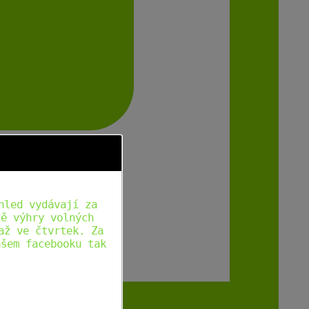
hled vydávají za
dě výhry volných
až ve čtvrtek. Za
ašem facebooku tak