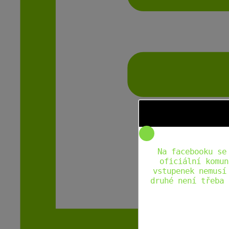
Na facebooku se
oficiální komun
vstupenek nemusí
druhé není třeba 