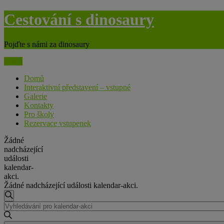
Skip
Cestování s dinosaury
to
content
Pojďte s námi za dinosaury
Menu
Domů
Interaktivní představení – vstupné
Galerie
Kontakty
Pro školy
Rezervace vstupenek
Žádné
nadcházející
události
kalendar-
akci.
Žádné nadcházející události kalendar-akci.
Navigace
Hledat
Enter
pro
Keyword.
hledání
Search