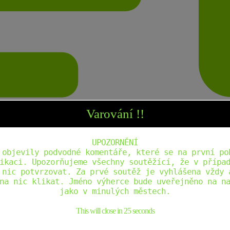
Varování !!
UPOZORNĚNÍ
 objevily podvodné komentáře, které se na první po
ikaci. Upozorňujeme všechny soutěžící, že v přípa
 nic potvrzovat. Za prvé soutěž je vyhlášena vždy 
na nic klikat. Jméno výherce bude uveřejněno na n
jako v minulých městech.
This will close in
24
seconds