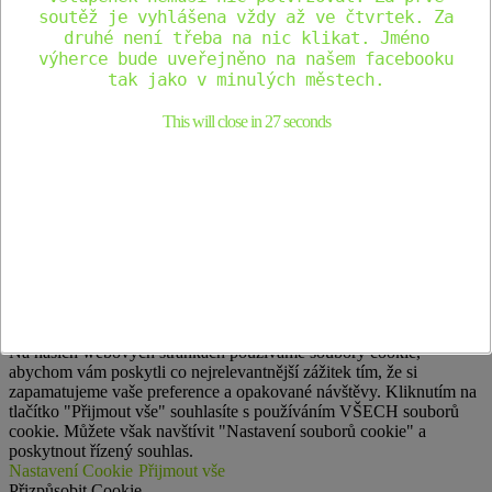
soutěž je vyhlášena vždy až ve čtvrtek. Za
druhé není třeba na nic klikat. Jméno
výherce bude uveřejněno na našem facebooku
tak jako v minulých městech.
This will close in
26
seconds
Cestování s dinosaury
Home
Co nabízíme
Galerie
Kontakty
Cestování s dinosaury. All Rights Reserved Theme by Grace
Themes
Na našich webových stránkách používáme soubory cookie,
abychom vám poskytli co nejrelevantnější zážitek tím, že si
zapamatujeme vaše preference a opakované návštěvy. Kliknutím na
tlačítko "Přijmout vše" souhlasíte s používáním VŠECH souborů
cookie. Můžete však navštívit "Nastavení souborů cookie" a
poskytnout řízený souhlas.
Nastavení Cookie
Přijmout vše
Přizpůsobit Cookie