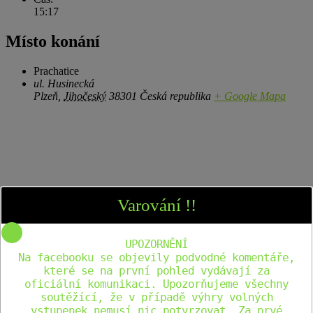
15:17
Místo konání
Prachatice
ul. Husinecká
Plzeň
,
Jihočeský
38301
Česká republika
+ Google Mapa
Varování !!
UPOZORNĚNÍ
Na facebooku se objevily podvodné komentáře,
které se na první pohled vydávají za
oficiální komunikaci. Upozorňujeme všechny
soutěžící, že v případě výhry volných
vstupenek nemusí nic potvrzovat. Za prvé