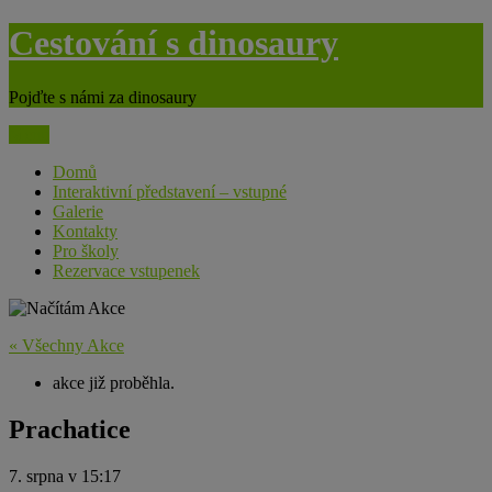
modal-check
Skip
Cestování s dinosaury
to
content
Pojďte s námi za dinosaury
Menu
Domů
Interaktivní představení – vstupné
Galerie
Kontakty
Pro školy
Rezervace vstupenek
« Všechny Akce
akce již proběhla.
Prachatice
7. srpna v 15:17